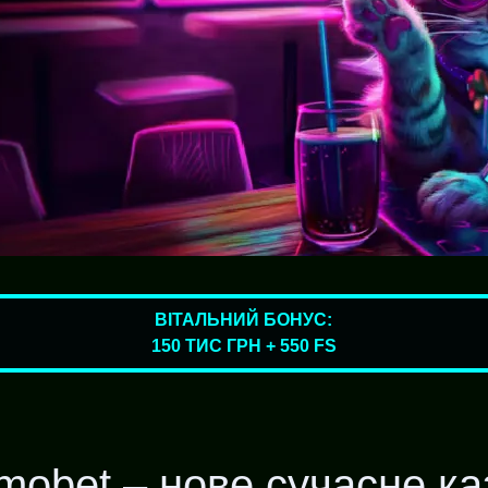
ВІТАЛЬНИЙ БОНУС:
150 ТИС ГРН + 550 FS
mobet – нове сучасне ка