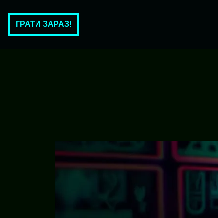
ГРАТИ ЗАРАЗ!