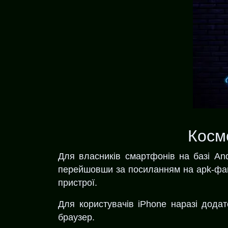
Косм
Для власників смартфонів на базі An
перейшовши за посиланням на apk-файл
пристрої.
Для користувачів iPhone наразі додат
браузер.