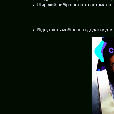
Широкий вибір слотів та автоматів 
Відсутність мобільного додатку дл