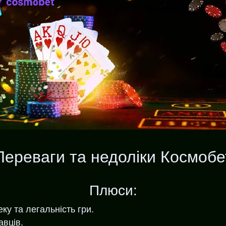
Переваги та недоліки Космобе
Плюси:
ку та легальність гри.
авців.