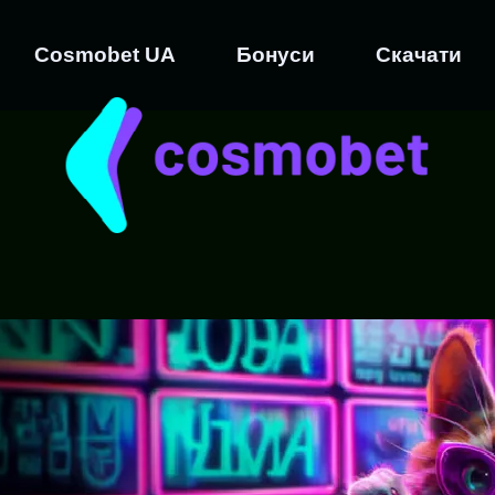
Cosmobet UA
Бонуси
Скачати