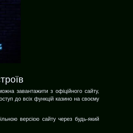
троїв
ожна завантажити з офіційного сайту,
ступ до всіх функцій казино на своєму
більною версією сайту через будь-який